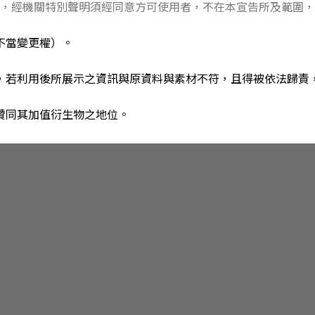
著作，經機關特別聲明須經同意方可使用者，不在本宣告所及範圍
不當變更權）。
，若利用後所展示之資訊與原資料與素材不符，且得被依法歸責
贊同其加值衍生物之地位。