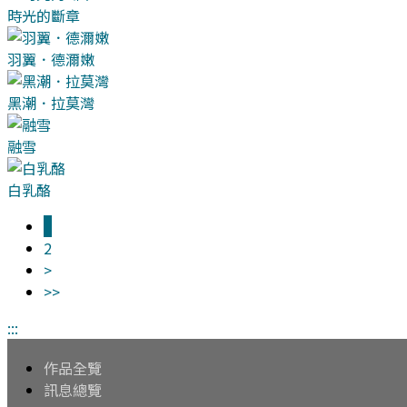
時光的斷章
羽翼．德濔嫩
黑潮．拉莫灣
融雪
白乳酪
1
2
>
>>
:::
作品全覽
訊息總覽