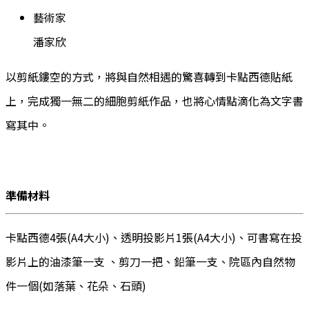
藝術家
潘家欣
以剪紙鏤空的方式，將與自然相遇的驚喜轉到卡點西德貼紙
上，完成獨一無二的細胞剪紙作品，也將心情點滴化為文字書
寫其中。
準備材料
卡點西德4張(A4大小)、透明投影片1張(A4大小)、可書寫在投
影片上的油漆筆一支 、剪刀一把、鉛筆一支、院區內自然物
件一個(如落葉、花朵、石頭)